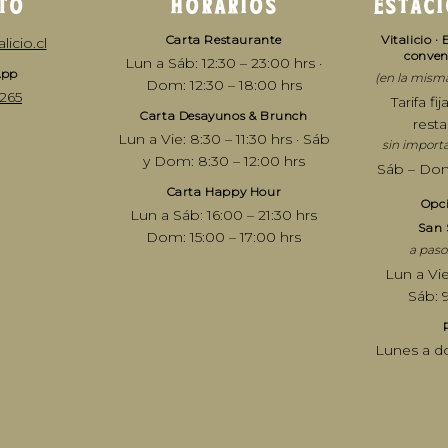
TO
HORARIOS
ESTAC
Carta Restaurante
Vitalicio 
icio.cl
conven
Lun a Sáb: 12:30 – 23:00 hrs ·
App
(en la misma
Dom: 12:30 – 18:00 hrs
6265
Tarifa fi
Carta Desayunos & Brunch
rest
Lun a Vie: 8:30 – 11:30 hrs · Sáb
sin import
y Dom: 8:30 – 12:00 hrs
Sáb – Dom
Carta Happy Hour
Opci
Lun a Sáb: 16:00 – 21:30 hrs
San 
Dom: 15:00 – 17:00 hrs
a paso
Lun a Vie
Sáb: 
Lunes a d