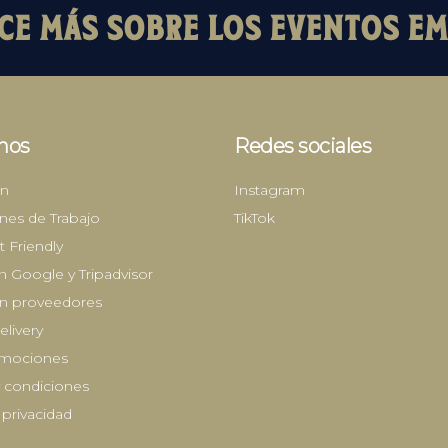
E MÁS SOBRE LOS EVENTOS E
nos
Redes sociales
en
Instagram
nes de Trabajo
TikTok
t Friendly
 Google y Tripadvisor
ón proveedores
livery
omociones
 condiciones
 privacidad