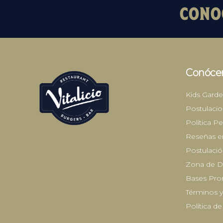
CONOC
Conóce
Kids Gard
Postulacio
Política Pe
Reseñas en
Postulaci
Zona de De
Bases Pr
Términos y
Política de