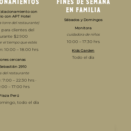
IONAMIENTOS
FINES DE SEMANA
EN FAMILIA
· Estacionamiento con
io con APT Hotel
Sábados y Domingos
 torre del restaurante)
Monitora
ja para clientes del
cuidadora de niños
aurante $2.900
10:00 – 17:30 hrs
ar el tiempo que estés
: 10:00 – 18:00 hrs
Kids Garden
Todo el día
ones cercanas
Sebastián 2910
s del restaurante
: 7:00 – 22:30 hrs ·
9:00 – 17:00 hrs
Plaza Perú
omingo, todo el día