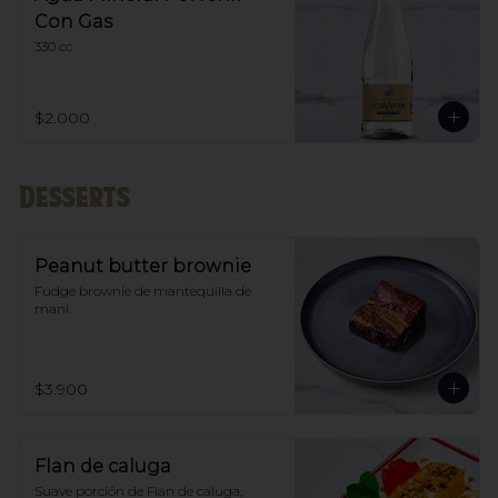
Con Gas
330 cc
$2.000
Desserts
Peanut butter brownie
Fudge brownie de mantequilla de 
maní.
$3.900
Flan de caluga
Suave porción de Flan de caluga, 