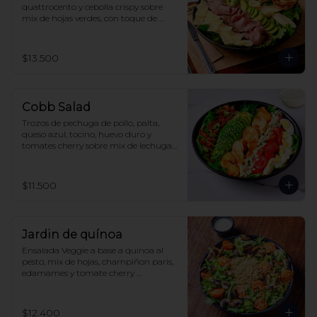
quattrocento y cebolla crispy sobre 
mix de hojas verdes, con toque de 
reducción de aceto y aderezo 
balsámico.
$13.500
Cobb Salad
Trozos de pechuga de pollo, palta, 
queso azul, tocino, huevo duro y 
tomates cherry sobre mix de lechugas, 
acompañado de aderezo Ranch
$11.500
Jardin de quínoa
Ensalada Veggie a base a quinoa al 
pesto, mix de hojas, champiñon paris, 
edamames y tomate cherry 
acompañada de salsa wafu
$12.400