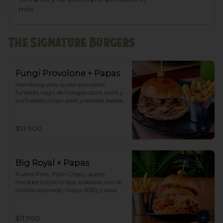
más
The Signature Burgers
Fungi Provolone + Papas
Hamburguesa, queso provoleta 
fundido, ragú de hongos ostra, paris y 
portobello, mayo alioli y cebolla asada.  
Acompañado de papas fritas del Club 
y salsa de cortesía.
$13.900
Big Royal + Papas
Pulled Pork, Pollo Crispy, queso 
cheddar,tocino crispy, coleslaw, aro de 
cebolla apanado, mayo-BBQ y salsa 
Chick. Acompañado de papas fritas y 
salsa del club.
$11.900