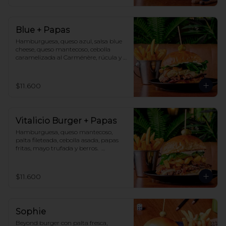
Blue + Papas
Hamburguesa, queso azul, salsa blue 
cheese, queso mantecoso, cebolla 
caramelizada al Carménère, rúcula y 
champiñones salteados. Acompañado 
de papa fritas del Club y salsa BBQ D
´Gang
$11.600
Vitalicio Burger + Papas
Hamburguesa, queso mantecoso, 
palta fileteada, cebolla asada, papas 
fritas, mayo trufada y berros.  
Acompañado de papas fritas del Club 
y salsa de cortesía.
$11.600
Sophie
Beyond burger con palta fresca, 