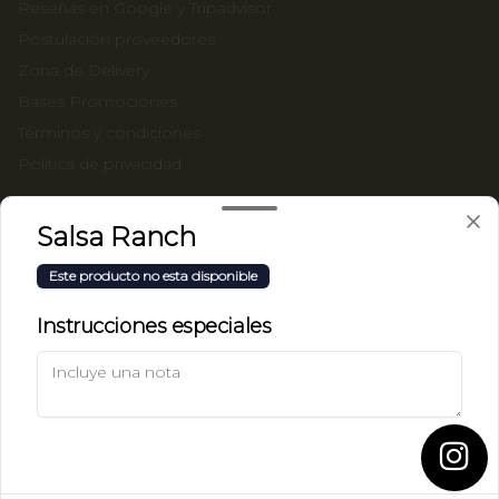
Reseñas en Google y Tripadvisor
Postulación proveedores
Zona de Delivery
Bases Promociones
Términos y condiciones
Política de privacidad
Redes sociales
Salsa Ranch
Instagram
Este producto no esta disponible
TikTok
Instrucciones especiales
Mi cuenta
Pedir
Iniciar sesión