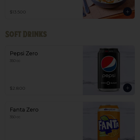
pesto, se puede escoger entre filete o 
champiñon
$13.500
Soft Drinks
Pepsi Zero
350 cc
$2.800
Fanta Zero
350 cc