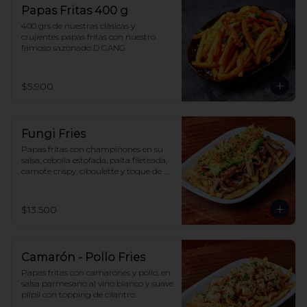
Papas Fritas 400 g
400 grs de nuestras clásicas y 
crujientes papas fritas con nuestro 
famoso sazonado D GANG
$5.900
Fungi Fries
Papas fritas con champiñones en su 
salsa, cebolla estofada, palta fileteada, 
camote crispy, ciboulette y toque de 
aceite trufado (opcional).
$13.500
Camarón - Pollo Fries
Papas fritas con camarones y pollo, en 
salsa parmesano al vino blanco y suave 
pilpil con topping de cilantro.