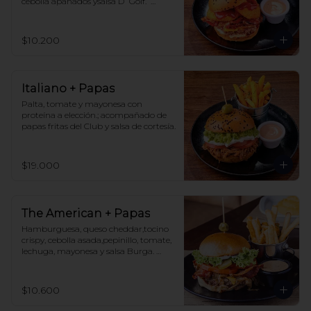
cebolla apanados ysalsa D´Golf.  
Acompañado de papas fritas del Club 
y salsa de cortesía.
$10.200
Italiano + Papas
Palta, tomate y mayonesa con 
proteína a elección.; acompañado de 
papas fritas del Club y salsa de cortesía.
$19.000
The American + Papas
Hamburguesa, queso cheddar,tocino 
crispy, cebolla asada,pepinillo, tomate, 
lechuga, mayonesa y salsa Burga. 
Acompañado de papas fritas y salsa de 
cortesía.
$10.600