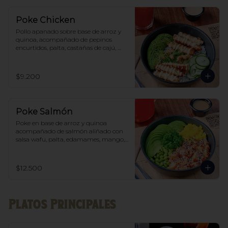
Poke Chicken
Pollo apanado sobre base de arroz y 
quinoa, acompañado de pepinos 
encurtidos, palta, castañas de cajú, 
toques de sésamo y ciboulette. 
Acompañado de Mayo - Sriracha.
$9.200
Poke Salmón
Poke en base de arroz y quinoa 
acompañado de salmón aliñado con 
salsa wafu, palta, edamames, mango, 
kale y toques de sesamo
$12.500
Platos Principales