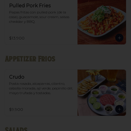
Pulled Pork Fries
Papas fritas con pulled pork (de la 
casa), guacamole, sour cream, salsas 
cheddar y BBQ.
$13.900
Appetizer Frios
Crudo
Posta rosada, alcaparras, cilantro, 
cebolla morada, ají verde, pepinillo dill, 
mayo trufada y tostadas.
$9.900
Salads