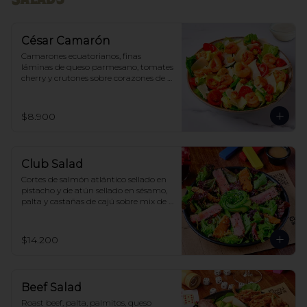
César Camarón
Camarones ecuatorianos, finas 
láminas de queso parmesano, tomates 
cherry y crutones sobre corazones de 
lechuga costina, acompañado de 
aderezo Cesar
$8.900
Club Salad
Cortes de salmón atlántico sellado en 
pistacho y de atún sellado en sésamo, 
palta y castañas de cajú sobre mix de 
lechugas, acompañado de aderezo 
Wafu
$14.200
Beef Salad
Roast beef, palta, palmitos, queso 