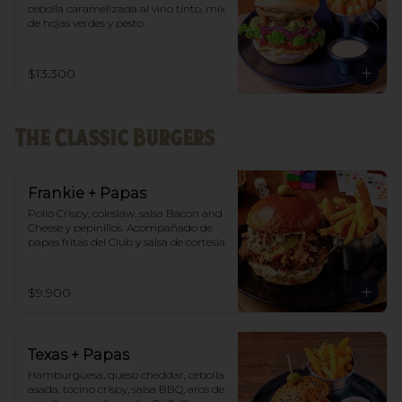
cebolla caramelizada al vino tinto, mix 
de hojas verdes y pesto.
$13.300
The Classic Burgers
Frankie + Papas
Pollo Crispy, coleslaw, salsa Bacon and 
Cheese y pepinillos. Acompañado de 
papas fritas del Club y salsa de cortesía.
$9.900
Texas + Papas
Hamburguesa, queso cheddar, cebolla 
asada, tocino crispy, salsa BBQ, aros de 