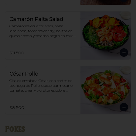
Camarón Palta Salad
Camarones ecuatorianos, palta 
laminada, tomates cherry, bolitas de 
queso crema y sésamo negro en mix 
de lechugas, acompañado de aderezo 
Alioli-green
$11.500
César Pollo
Clásica ensalada César, con cortes de 
pechuga de Pollo, queso parmesano, 
tomates cherry y crutones sobre 
corazones de lechuga costina, 
acompañado de aderezo Cesar
$8.500
Pokes