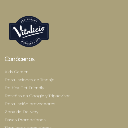
Conócenos
Kids Garden
Postulaciones de Trabajo
Política Pet Friendly
Reseñas en Google y Tripadvisor
Postulación proveedores
Zona de Delivery
Bases Promociones
Términos y condiciones