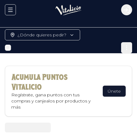
Abrir menu de navegación
Logi
¿Dónde quieres pedir?
Acumula
Puntos
Vitalicio
Únete
Regístrate, gana puntos con tus
compras y canjealos por productos y
más