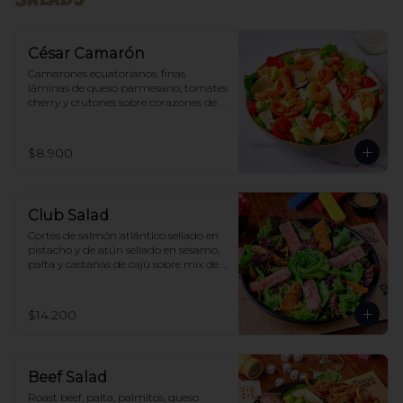
César Camarón
Camarones ecuatorianos, finas 
láminas de queso parmesano, tomates 
cherry y crutones sobre corazones de 
lechuga costina, acompañado de 
aderezo Cesar
$8.900
Club Salad
Cortes de salmón atlántico sellado en 
pistacho y de atún sellado en sésamo, 
palta y castañas de cajú sobre mix de 
lechugas, acompañado de aderezo 
Wafu
$14.200
Beef Salad
Roast beef, palta, palmitos, queso 