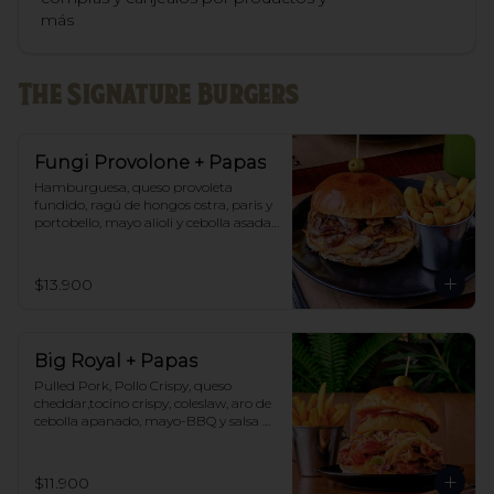
más
The Signature Burgers
Fungi Provolone + Papas
Hamburguesa, queso provoleta 
fundido, ragú de hongos ostra, paris y 
portobello, mayo alioli y cebolla asada.  
Acompañado de papas fritas del Club 
y salsa de cortesía.
$13.900
Big Royal + Papas
Pulled Pork, Pollo Crispy, queso 
cheddar,tocino crispy, coleslaw, aro de 
cebolla apanado, mayo-BBQ y salsa 
Chick. Acompañado de papas fritas y 
salsa del club.
$11.900