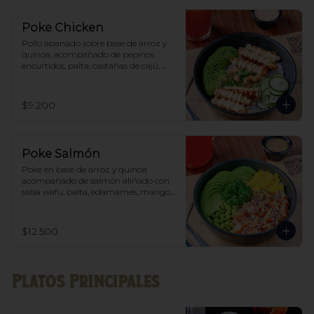
Poke Chicken
Pollo apanado sobre base de arroz y 
quinoa, acompañado de pepinos 
encurtidos, palta, castañas de cajú, 
toques de sésamo y ciboulette. 
Acompañado de Mayo - Sriracha.
$9.200
Poke Salmón
Poke en base de arroz y quinoa 
acompañado de salmón aliñado con 
salsa wafu, palta, edamames, mango, 
kale y toques de sesamo
$12.500
Platos Principales