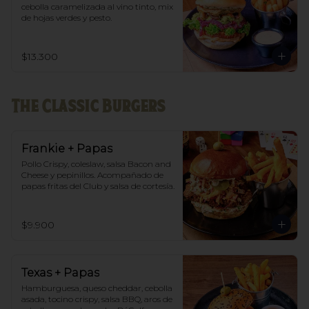
cebolla caramelizada al vino tinto, mix 
de hojas verdes y pesto.
$13.300
The Classic Burgers
Frankie + Papas
Pollo Crispy, coleslaw, salsa Bacon and 
Cheese y pepinillos. Acompañado de 
papas fritas del Club y salsa de cortesía.
$9.900
Texas + Papas
Hamburguesa, queso cheddar, cebolla 
asada, tocino crispy, salsa BBQ, aros de 