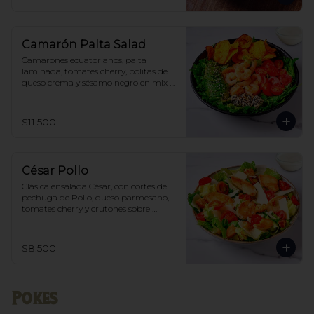
Camarón Palta Salad
Camarones ecuatorianos, palta 
laminada, tomates cherry, bolitas de 
queso crema y sésamo negro en mix 
de lechugas, acompañado de aderezo 
Alioli-green
$11.500
César Pollo
Clásica ensalada César, con cortes de 
pechuga de Pollo, queso parmesano, 
tomates cherry y crutones sobre 
corazones de lechuga costina, 
acompañado de aderezo Cesar
$8.500
Pokes