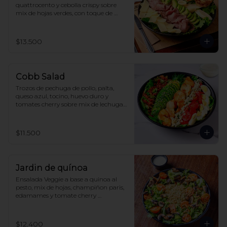
quattrocento y cebolla crispy sobre 
mix de hojas verdes, con toque de 
reducción de aceto y aderezo 
balsámico.
$13.500
Cobb Salad
Trozos de pechuga de pollo, palta, 
queso azul, tocino, huevo duro y 
tomates cherry sobre mix de lechugas, 
acompañado de aderezo Ranch
$11.500
Jardin de quínoa
Ensalada Veggie a base a quinoa al 
pesto, mix de hojas, champiñon paris, 
edamames y tomate cherry 
acompañada de salsa wafu
$12.400