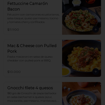
Fettuccine Camarón
Bacon
Fetuccini con camarones ecuatorianos, 
salsa bisque, queso parmesano, tocino 
y tomates cherry confitados.
$11.900
Mac & Cheese con Pulled
Pork
Pasta macaroni en salsa de queso 
cheddar con pulled pork al BBQ.
$10.000
Gnocchi filete 4 quesos
180 grs de Gnocchi de papa bañados 
en salsa bechamel 4 quesos (azul, 
mozzarella, parmesano, mantecoso), 
acompañado de salsa pomodoro y 