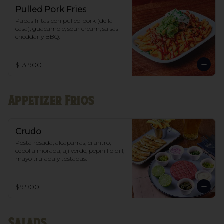
Pulled Pork Fries
Papas fritas con pulled pork (de la 
casa), guacamole, sour cream, salsas 
cheddar y BBQ.
$13.900
Appetizer Frios
Crudo
Posta rosada, alcaparras, cilantro, 
cebolla morada, ají verde, pepinillo dill, 
mayo trufada y tostadas.
$9.900
Salads