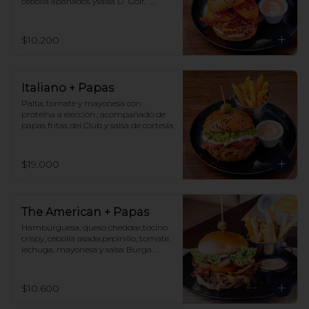
cebolla apanados ysalsa D´Golf.  
Acompañado de papas fritas del Club 
y salsa de cortesía.
$10.200
Italiano + Papas
Palta, tomate y mayonesa con 
proteína a elección.; acompañado de 
papas fritas del Club y salsa de cortesía.
$19.000
The American + Papas
Hamburguesa, queso cheddar,tocino 
crispy, cebolla asada,pepinillo, tomate, 
lechuga, mayonesa y salsa Burga. 
Acompañado de papas fritas y salsa de 
cortesía.
$10.600