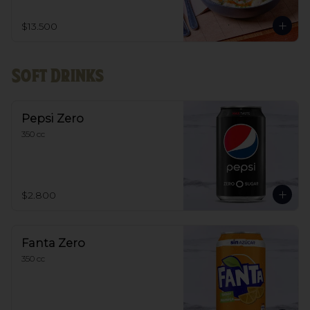
pesto, se puede escoger entre filete o 
champiñon
$13.500
Soft Drinks
Pepsi Zero
350 cc
$2.800
Fanta Zero
350 cc