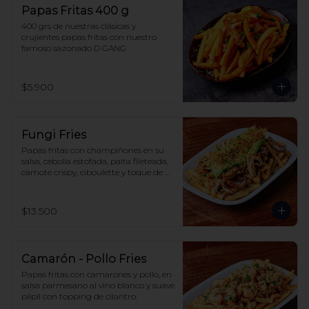
Papas Fritas 400 g
400 grs de nuestras clásicas y 
crujientes papas fritas con nuestro 
famoso sazonado D GANG
$5.900
Fungi Fries
Papas fritas con champiñones en su 
salsa, cebolla estofada, palta fileteada, 
camote crispy, ciboulette y toque de 
aceite trufado (opcional).
$13.500
Camarón - Pollo Fries
Papas fritas con camarones y pollo, en 
salsa parmesano al vino blanco y suave 
pilpil con topping de cilantro.