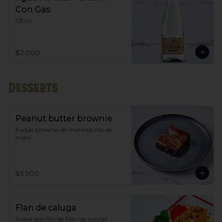
Con Gas
330 cc
$2.000
Desserts
Peanut butter brownie
Fudge brownie de mantequilla de 
maní.
$3.900
Flan de caluga
Suave porción de Flan de caluga, 