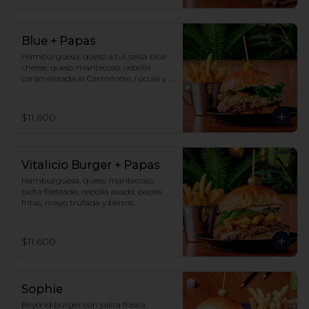
Blue + Papas
Hamburguesa, queso azul, salsa blue 
cheese, queso mantecoso, cebolla 
caramelizada al Carménère, rúcula y 
champiñones salteados. Acompañado 
de papa fritas del Club y salsa BBQ D
´Gang
$11.600
Vitalicio Burger + Papas
Hamburguesa, queso mantecoso, 
palta fileteada, cebolla asada, papas 
fritas, mayo trufada y berros.  
Acompañado de papas fritas del Club 
y salsa de cortesía.
$11.600
Sophie
Beyond burger con palta fresca, 